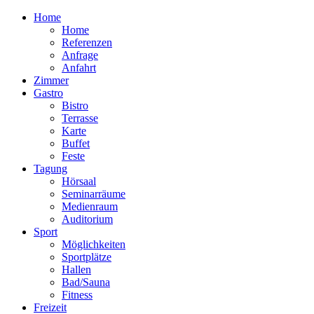
Home
Home
Referenzen
Anfrage
Anfahrt
Zimmer
Gastro
Bistro
Terrasse
Karte
Buffet
Feste
Tagung
Hörsaal
Seminarräume
Medienraum
Auditorium
Sport
Möglichkeiten
Sportplätze
Hallen
Bad/Sauna
Fitness
Freizeit