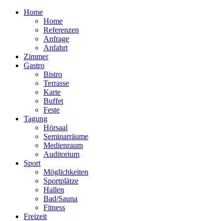
Home
Home
Referenzen
Anfrage
Anfahrt
Zimmer
Gastro
Bistro
Terrasse
Karte
Buffet
Feste
Tagung
Hörsaal
Seminarräume
Medienraum
Auditorium
Sport
Möglichkeiten
Sportplätze
Hallen
Bad/Sauna
Fitness
Freizeit